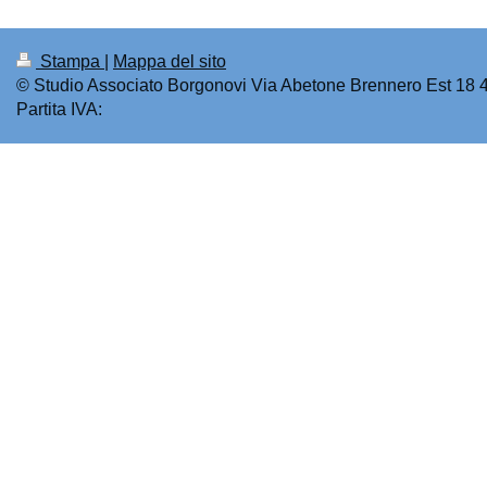
Stampa
|
Mappa del sito
© Studio Associato Borgonovi Via Abetone Brennero Est 18
Partita IVA: