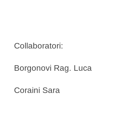
Esame di stato e iscrizione all'O
Consu
lenti d
el fff
Collaboratori:
Borgonovi Rag. Luca
Coraini Sara
1995
C
Socio di Studio Associato Borg