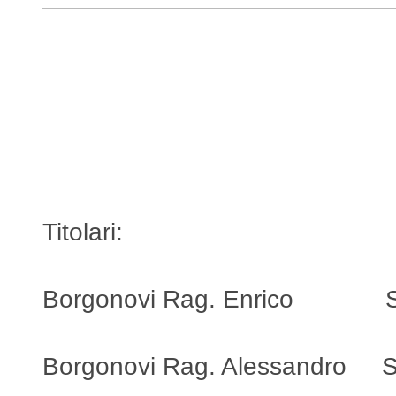
Enrico Borgonovi
BBBBBBbbbbbbbldldlòdlòdfmlvf
e e Perito Commerciale
Consulente del Lavoro
Curriculumbbbb:
Dal 1988 al 1995
Titolari:
Borgonovi Rag. Enrico S
Borgonovi Rag. Alessandro S