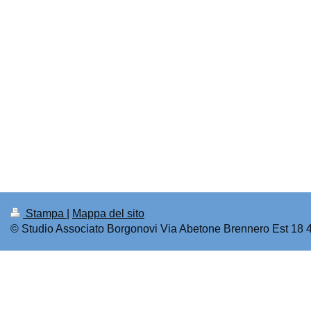
Stampa
|
Mappa del sito
© Studio Associato Borgonovi Via Abetone Brennero Est 18 