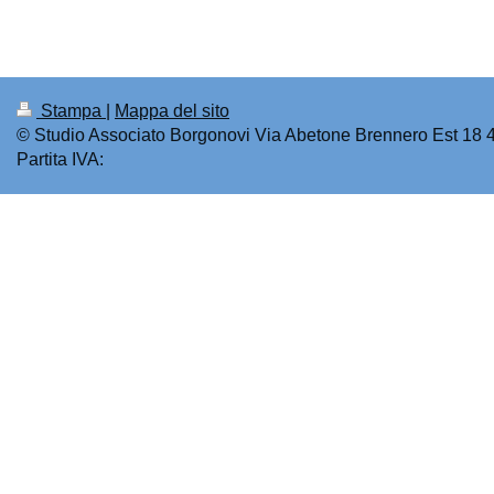
Stampa
|
Mappa del sito
© Studio Associato Borgonovi Via Abetone Brennero Est 18
Partita IVA: